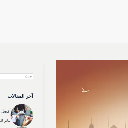
لا
توجد
نتائج
آخر المقالات
أفضل 
يناير 18, 2026