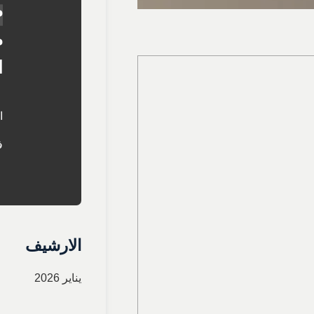
م
م
ا
ا
ف
الارشيف
يناير 2026