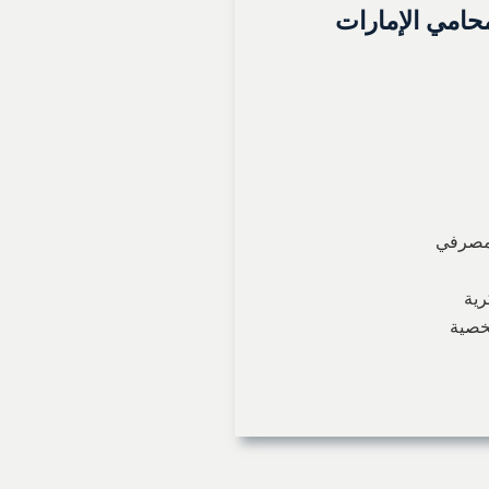
امي الإمارات
لمصرفي
رية
خصية