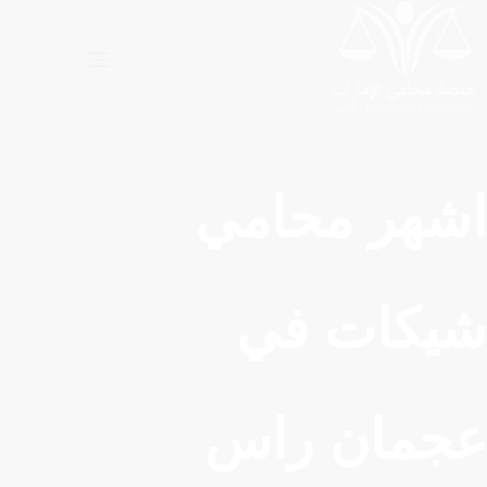
لتجاوز
لى
لمحتوى
اشهر محامي
شيكات في
عجمان راس